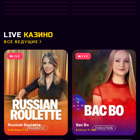
Gates of Olympus 1000
Big Bass Bonanza
HOT
Diamond of Jungle
Aztec Clusters
NEW
PRAGMATIC PLAY
PRAGMATIC PLAY
Divine Divas
Dreamshock
TOP
NETENT
PRAGMATIC PLAY
Hot Fruit
Phoenix Rising
NEW
PLAY’N GO
NETENT
Fruit Machine
Capymania Yellow
HOT
MICROGAMING
PLAY’N GO
Big Win x25
Fab Farm
MICROGAMING
PRAGMATIC PLAY
NETENT
PLAY’N GO
LIVE
КАЗИНО
ВСЕ ВЕДУЩИЕ
LIVE
LIVE
Russian Roulette
Bac Bo
PRAGMATIC
EVOLUTION