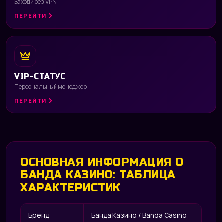
Заходи без VPN
ПЕРЕЙТИ
VIP-СТАТУС
Персональный менеджер
ПЕРЕЙТИ
ОСНОВНАЯ ИНФОРМАЦИЯ О
БАНДА КАЗИНО: ТАБЛИЦА
ХАРАКТЕРИСТИК
Бренд
Банда Казино / Banda Casino