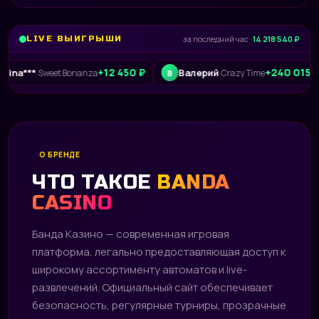
LIVE ВЫИГРЫШИ
за последний час ·
14 218 540 ₽
+12 450 ₽
+240 015 ₽
Валерий
L
Sweet Bonanza
·
Crazy Time
В
L
О БРЕНДЕ
ЧТО ТАКОЕ
BANDA
CASINO
Банда Казино — современная игровая
платформа, легально предоставляющая доступ к
широкому ассортименту автоматов и live-
развлечений. Официальный сайт обеспечивает
безопасность, регулярные турниры, прозрачные